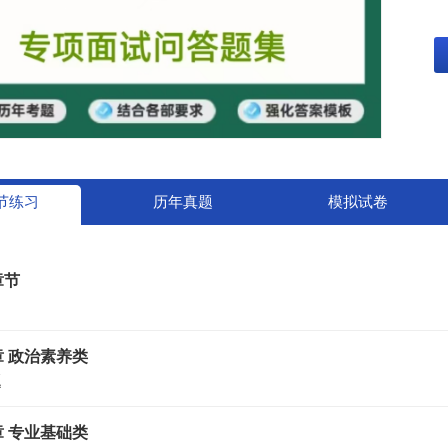
节练习
历年真题
模拟试卷
章节
 政治素养类
题
 专业基础类