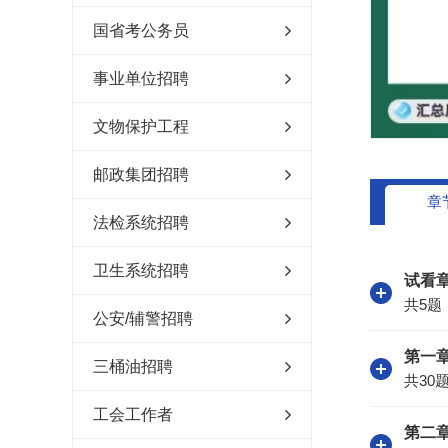
国省考公务员
事业单位招聘
文物保护工程
邮政集团招聘
章
法检系统招聘
卫生系统招聘
试看
共5题
公安/辅警招聘
第一章
三桶油招聘
共30
工会工作者
第二章