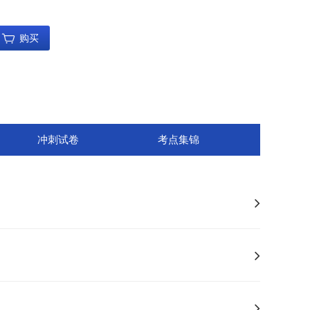
购买
冲刺试卷
考点集锦