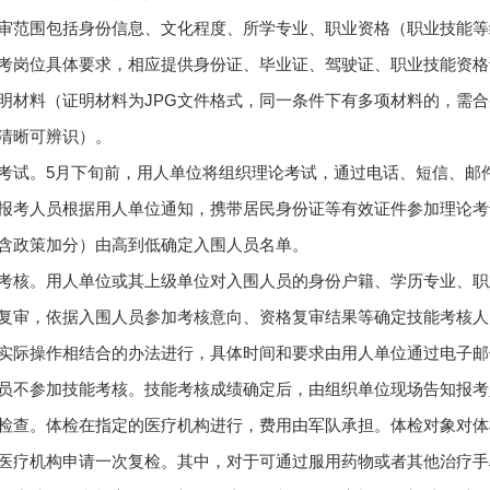
审范围包括身份信息、文化程度、所学专业、职业资格（职业技能等
考岗位具体要求，相应提供身份证、毕业证、驾驶证、职业技能资格
明材料（证明材料为JPG文件格式，同一条件下有多项材料的，需合并为
清晰可辨识）。
考试。5月下旬前，用人单位将组织理论考试，通过电话、短信、邮
报考人员根据用人单位通知，携带居民身份证等有效证件参加理论考
含政策加分）由高到低确定入围人员名单。
考核。用人单位或其上级单位对入围人员的身份户籍、学历专业、职
复审，依据入围人员参加考核意向、资格复审结果等确定技能考核人
实际操作相结合的办法进行，具体时间和要求由用人单位通过电子邮
员不参加技能考核。技能考核成绩确定后，由组织单位现场告知报考
检查。体检在指定的医疗机构进行，费用由军队承担。体检对象对体
医疗机构申请一次复检。其中，对于可通过服用药物或者其他治疗手